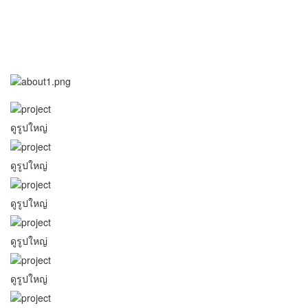
บริษัท รวมเทคโนโลยีเซอร์วิส จำกัด มีทีมผู้เชี่ยวชาญประกอบด้วย
วิศวกร สถาปนิก มัณฑนากร และบุคลากรด้านการก่อสร้างผู้ชำนาญ
การทุกตำแหน่งที่มากประสบการณ์ คอยให้บริการและให้คำปรึกษา
แบบครบวงจรในด้านการก่อสร้างอาคารต่าง ๆ ให้ออกมามีคุณภาพได้
มาตรฐานระดับสากล
ดูรูปใหญ่
ดูรูปใหญ่
ดูรูปใหญ่
ดูรูปใหญ่
ดูรูปใหญ่